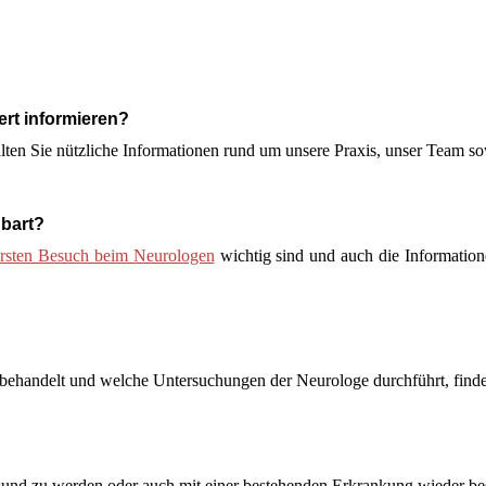
ert informieren?
alten Sie nützliche Informationen rund um unsere Praxis, unser Team s
nbart?
ersten Besuch beim Neurologen
wichtig sind und auch die Informatione
behandelt und welche Untersuchungen der Neurologe durchführt, find
sund zu werden oder auch mit einer bestehenden Erkrankung wieder bes