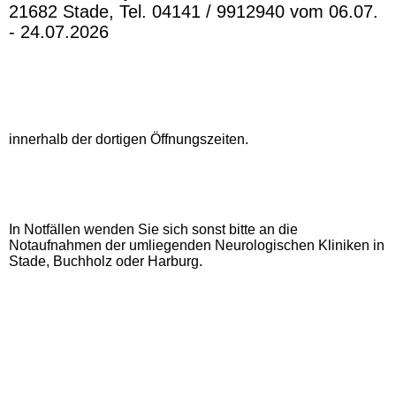
21682 Stade, Tel. 04141 / 9912940 vom 06.07.
- 24.07.2026
- MVZ Neurologie Stad
e
, Bremervörder Str.
111, 21682 Stade, 04141 / 97-2941 jeweils bis
12:00 Uhr
innerhalb der dortigen Öffnungszeiten.
In Notfällen wenden Sie sich sonst bitte an die
Notaufnahmen der umliegenden Neurologischen Kliniken in
Stade, Buchholz oder Harburg.